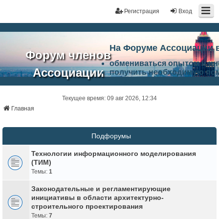
Регистрация
Вход
На Форуме Ассоциации 
Форум членов
обмениваться опытом и и
Ассоциации
получить необходимую по
ознакомится с результата
ЭАЦП
произвести поиск единомы
Ассоциации по проблемам 
Текущее время: 09 авг 2026, 12:34
"Проектный
архитектурно-строительно
Главная
Список целей и возможност
портал"
работа Форума «Проектный
Ассоциации и успехам в п
Подфорумы
Ассоциации.
Технологии информационного моделирования
(ТИМ)
Темы:
1
Законодательные и регламентирующие
инициативы в области архитектурно-
строительного проектирования
Темы:
7