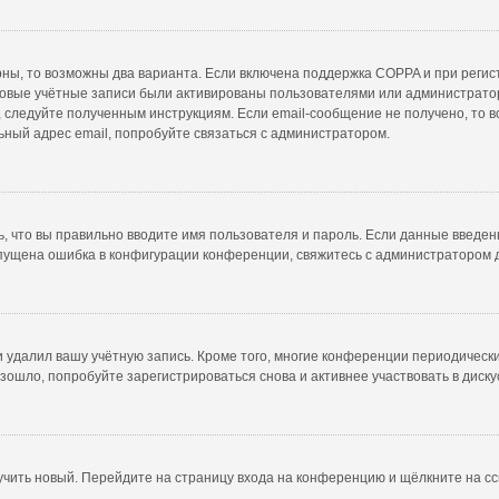
рны, то возможны два варианта. Если включена поддержка COPPA и при регист
новые учётные записи были активированы пользователями или администратор
 следуйте полученным инструкциям. Если email-сообщение не получено, то в
ьный адрес email, попробуйте связаться с администратором.
, что вы правильно вводите имя пользователя и пароль. Если данные введен
опущена ошибка в конфигурации конференции, свяжитесь с администратором 
и удалил вашу учётную запись. Кроме того, многие конференции периодичес
ошло, попробуйте зарегистрироваться снова и активнее участвовать в диску
лучить новый. Перейдите на страницу входа на конференцию и щёлкните на с