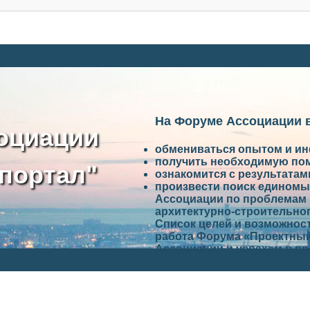
На Форуме Ассоциации 
оциации
обмениваться опытом и и
получить необходимую по
портал"
ознакомится с результата
произвести поиск единомы
Ассоциации по проблемам 
архитектурно-строительно
Список целей и возможност
работа Форума «Проектный
Ассоциации и успехам в п
Ассоциации.