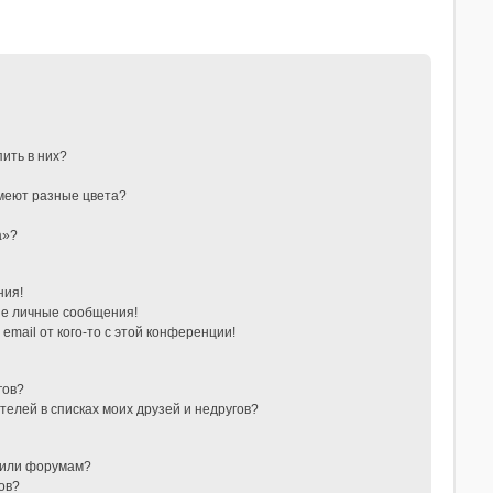
пить в них?
меют разные цвета?
а»?
ния!
е личные сообщения!
email от кого-то с этой конференции!
гов?
телей в списках моих друзей и недругов?
 или форумам?
ов?