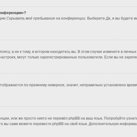
 конференции»?
пцию
Скрывать моё пребывание на конференции
. Выберите
Да
, и вы будете 
ясу, а не к тому, в котором находитесь вы. В этом случае измените в личных 
во настроек, могут только зарегистрированные пользователи. Если вы не зарег
 отображается по-прежнему неверное, значит, неправильно установлено врем
нции, или же просто никто не перевёл phpBB на ваш язык. Попробуйте узнат
т, то вы сами можете перевести phpBB на свой язык. Дополнительную информ