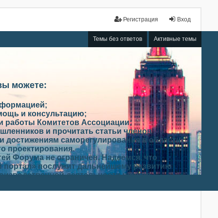
Регистрация
Вход
Темы без ответов
Активные темы
вы можете:
нформацией;
мощь и консультацию;
ми работы Комитетов Ассоциации;
шленников и прочитать статьи членов
и достижениям саморегулирования в области
го проектирования.
ей Форума не ограничен. Надеемся, что
 портал» послужит дальнейшему развитию
роизводственной деятельности членов