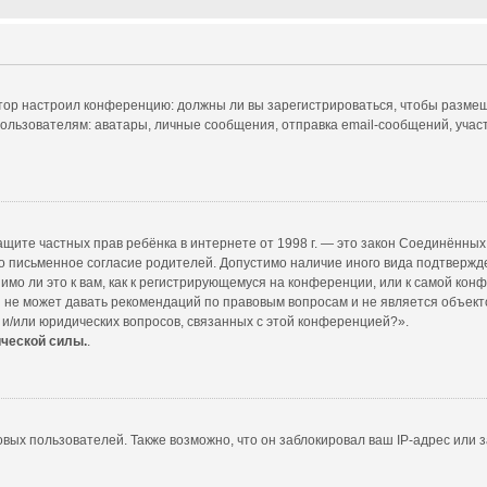
ратор настроил конференцию: должны ли вы зарегистрироваться, чтобы размещ
ователям: аватары, личные сообщения, отправка email-сообщений, участие в
т о защите частных прав ребёнка в интернете от 1998 г. — это закон Соединённ
 письменное согласие родителей. Допустимо наличие иного вида подтвержд
мо ли это к вам, как к регистрирующемуся на конференции, или к самой кон
 не может давать рекомендаций по правовым вопросам и не является объект
 и/или юридических вопросов, связанных с этой конференцией?».
ической силы.
.
ых пользователей. Также возможно, что он заблокировал ваш IP-адрес или з