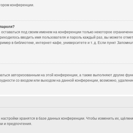
атором конференции.
 пароля?
е оставаться под своим именем на конференции только некоторое ограниченное
приходилось вводить имя пользователя и пароль каждый раз, вы можете отме
мер в библиотеке, интернет-кафе, университете и т. д. Если пункт
Запомни
ваться авторизованным на этой конференции, а также выполняют другие функ
удности со входом или выходом на данной конференции, возможно, удаление
 настройки хранятся в базе данных конференции. Чтобы изменить их, щёлкни
ки и предпочтения.