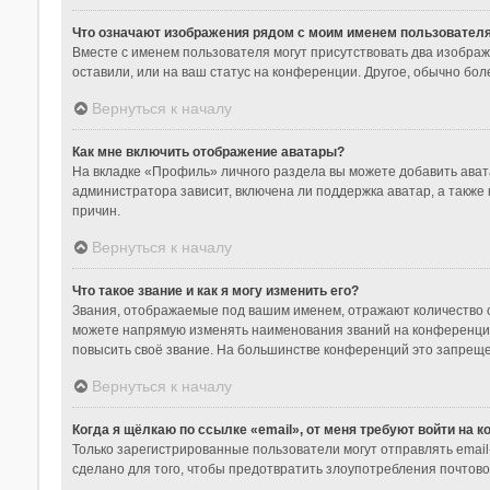
Что означают изображения рядом с моим именем пользовател
Вместе с именем пользователя могут присутствовать два изображе
оставили, или на ваш статус на конференции. Другое, обычно бол
Вернуться к началу
Как мне включить отображение аватары?
На вкладке «Профиль» личного раздела вы можете добавить ават
администратора зависит, включена ли поддержка аватар, а также
причин.
Вернуться к началу
Что такое звание и как я могу изменить его?
Звания, отображаемые под вашим именем, отражают количество 
можете напрямую изменять наименования званий на конференции
повысить своё звание. На большинстве конференций это запреще
Вернуться к началу
Когда я щёлкаю по ссылке «email», от меня требуют войти на 
Только зарегистрированные пользователи могут отправлять emai
сделано для того, чтобы предотвратить злоупотребления почтов