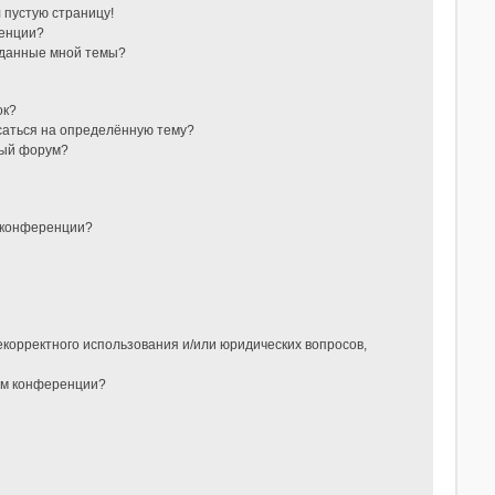
л пустую страницу!
ренции?
зданные мной темы?
ок?
исаться на определённую тему?
ный форум?
 конференции?
?
екорректного использования и/или юридических вопросов,
ом конференции?