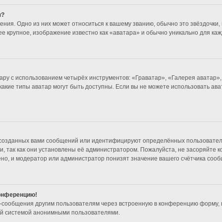
я?
ния. Одно из них может относиться к вашему званию, обычно это звёздочки, 
ее крупное, изображение известно как «аватара» и обычно уникально для каж
ару с использованием четырёх инструментов: «Граватар», «Галерея аватар»
 какие типы аватар могут быть доступны. Если вы не можете использовать а
созданных вами сообщений или идентифицируют определённых пользователе
, так как они установлены её администратором. Пожалуйста, не засоряйте 
но, и модератор или администратор понизят значение вашего счётчика сооб
конференцию!
l-сообщения другим пользователям через встроенную в конференцию форму, 
ой системой анонимными пользователями.