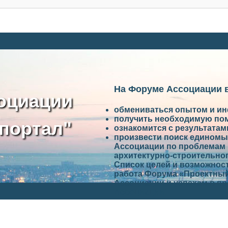
На Форуме Ассоциации 
оциации
обмениваться опытом и и
получить необходимую по
портал"
ознакомится с результата
произвести поиск единомы
Ассоциации по проблемам 
архитектурно-строительно
Список целей и возможност
работа Форума «Проектный
Ассоциации и успехам в п
Ассоциации.