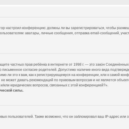
ратор настроил конференцию: должны ли вы зарегистрироваться, чтобы размещ
ователям: аватары, личные сообщения, отправка email-сообщений, участие в
т о защите частных прав ребёнка в интернете от 1998 г. — это закон Соединённ
 письменное согласие родителей. Допустимо наличие иного вида подтвержд
мо ли это к вам, как к регистрирующемуся на конференции, или к самой кон
 не может давать рекомендаций по правовым вопросам и не является объект
 и/или юридических вопросов, связанных с этой конференцией?».
ической силы.
.
ых пользователей. Также возможно, что он заблокировал ваш IP-адрес или з