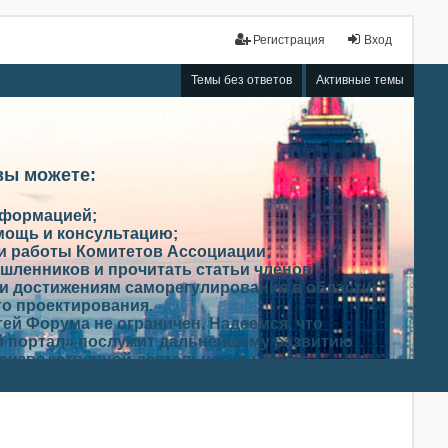
Регистрация
Вход
Темы без ответов
Активные темы
вы можете:
нформацией;
мощь и консультацию;
ми работы Комитетов Ассоциации;
шленников и прочитать статьи членов
и достижениям саморегулирования в области
го проектирования.
ей Форума не ограничен. Надеемся, что
 портал» послужит дальнейшему развитию
роизводственной деятельности членов