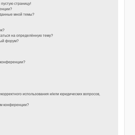
л пустую страницу!
ренции?
зданные мной темы?
ок?
исаться на определённую тему?
ный форум?
 конференции?
?
екорректного использования и/или юридических вопросов,
ом конференции?