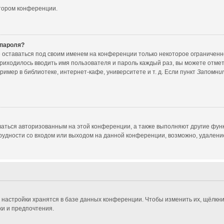
атором конференции.
 пароля?
е оставаться под своим именем на конференции только некоторое ограниченное
приходилось вводить имя пользователя и пароль каждый раз, вы можете отме
мер в библиотеке, интернет-кафе, университете и т. д. Если пункт
Запомни
ваться авторизованным на этой конференции, а также выполняют другие функ
удности со входом или выходом на данной конференции, возможно, удаление
 настройки хранятся в базе данных конференции. Чтобы изменить их, щёлкни
ки и предпочтения.