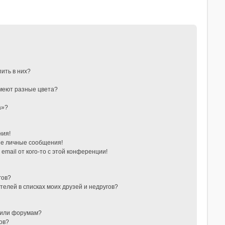
пить в них?
меют разные цвета?
а»?
ния!
е личные сообщения!
email от кого-то с этой конференции!
гов?
телей в списках моих друзей и недругов?
 или форумам?
ов?