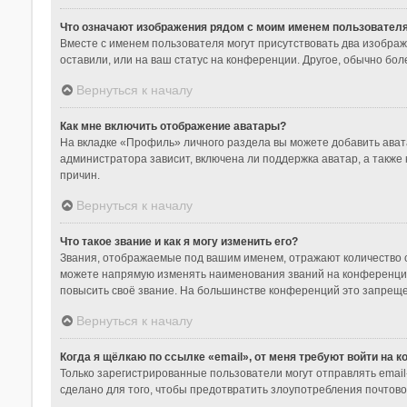
Что означают изображения рядом с моим именем пользовател
Вместе с именем пользователя могут присутствовать два изображе
оставили, или на ваш статус на конференции. Другое, обычно бол
Вернуться к началу
Как мне включить отображение аватары?
На вкладке «Профиль» личного раздела вы можете добавить ават
администратора зависит, включена ли поддержка аватар, а также
причин.
Вернуться к началу
Что такое звание и как я могу изменить его?
Звания, отображаемые под вашим именем, отражают количество 
можете напрямую изменять наименования званий на конференции
повысить своё звание. На большинстве конференций это запреще
Вернуться к началу
Когда я щёлкаю по ссылке «email», от меня требуют войти на 
Только зарегистрированные пользователи могут отправлять emai
сделано для того, чтобы предотвратить злоупотребления почтов