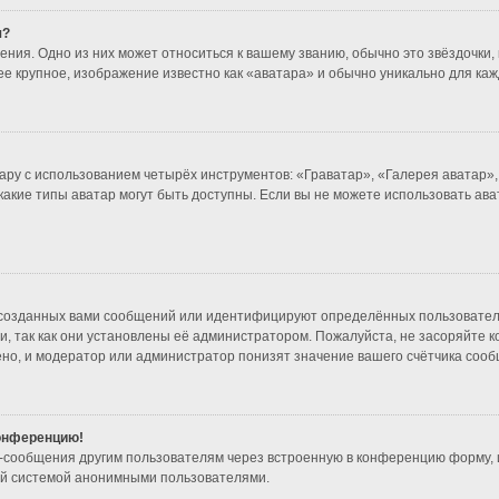
я?
ния. Одно из них может относиться к вашему званию, обычно это звёздочки, 
ее крупное, изображение известно как «аватара» и обычно уникально для каж
ару с использованием четырёх инструментов: «Граватар», «Галерея аватар»
 какие типы аватар могут быть доступны. Если вы не можете использовать а
созданных вами сообщений или идентифицируют определённых пользователе
, так как они установлены её администратором. Пожалуйста, не засоряйте 
но, и модератор или администратор понизят значение вашего счётчика сооб
конференцию!
l-сообщения другим пользователям через встроенную в конференцию форму, 
ой системой анонимными пользователями.