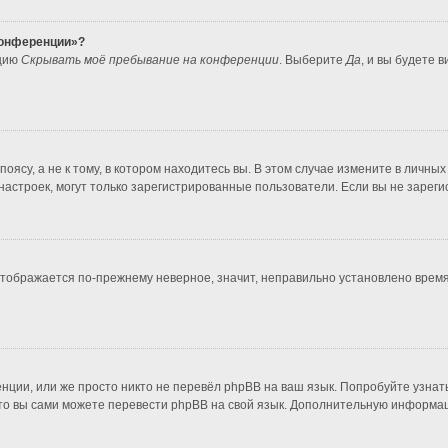
 конференции»?
пцию
Скрывать моё пребывание на конференции
. Выберите
Да
, и вы будете 
ясу, а не к тому, в котором находитесь вы. В этом случае измените в личных 
во настроек, могут только зарегистрированные пользователи. Если вы не зарег
 отображается по-прежнему неверное, значит, неправильно установлено врем
нции, или же просто никто не перевёл phpBB на ваш язык. Попробуйте узнат
т, то вы сами можете перевести phpBB на свой язык. Дополнительную информ