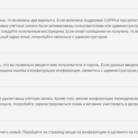
рны, то возможны два варианта. Если включена поддержка COPPA и при регист
новые учётные записи были активированы пользователями или администратор
 следуйте полученным инструкциям. Если email-сообщение не получено, то в
ьный адрес email, попробуйте связаться с администратором.
, что вы правильно вводите имя пользователя и пароль. Если данные введен
опущена ошибка в конфигурации конференции, свяжитесь с администратором 
и удалил вашу учётную запись. Кроме того, многие конференции периодичес
ошло, попробуйте зарегистрироваться снова и активнее участвовать в диску
лучить новый. Перейдите на страницу входа на конференцию и щёлкните на с