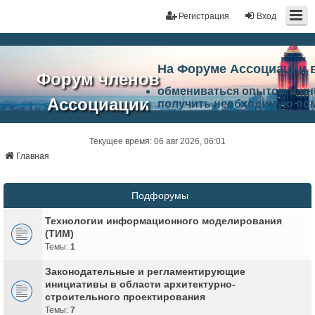
Регистрация
Вход
На Форуме Ассоциации 
Форум членов
обмениваться опытом и и
Ассоциации
получить необходимую по
ознакомится с результата
ЭАЦП
произвести поиск единомы
Ассоциации по проблемам 
Текущее время: 06 авг 2026, 06:01
"Проектный
архитектурно-строительно
Главная
Список целей и возможност
портал"
работа Форума «Проектный
Ассоциации и успехам в п
Подфорумы
Ассоциации.
Технологии информационного моделирования
(ТИМ)
Темы:
1
Законодательные и регламентирующие
инициативы в области архитектурно-
строительного проектирования
Темы:
7