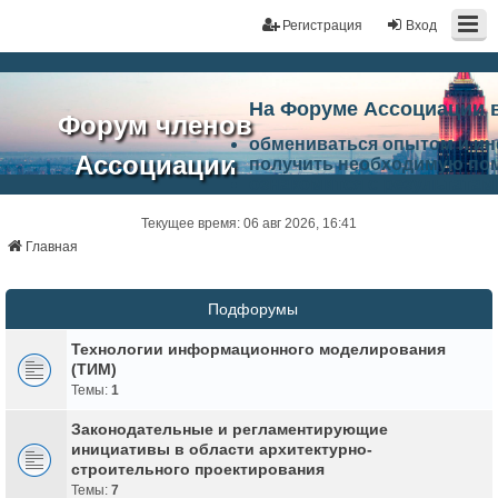
Регистрация
Вход
На Форуме Ассоциации 
Форум членов
обмениваться опытом и и
Ассоциации
получить необходимую по
ознакомится с результата
ЭАЦП
произвести поиск единомы
Ассоциации по проблемам 
Текущее время: 06 авг 2026, 16:41
"Проектный
архитектурно-строительно
Главная
Список целей и возможност
портал"
работа Форума «Проектный
Ассоциации и успехам в п
Подфорумы
Ассоциации.
Технологии информационного моделирования
(ТИМ)
Темы:
1
Законодательные и регламентирующие
инициативы в области архитектурно-
строительного проектирования
Темы:
7