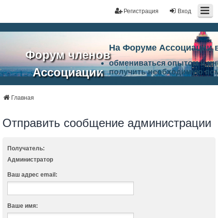
Регистрация
Вход
На Форуме Ассоциации 
Форум членов
обмениваться опытом и и
Ассоциации
получить необходимую по
ознакомится с результата
ЭАЦП
произвести поиск единомы
Ассоциации по проблемам 
Главная
"Проектный
архитектурно-строительно
Список целей и возможност
Отправить сообщение администрации
портал"
работа Форума «Проектный
Ассоциации и успехам в п
Ассоциации.
Получатель:
Администратор
Ваш адрес email:
Ваше имя: