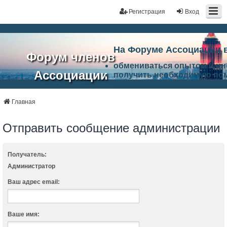
Регистрация
Вход
На Форуме Ассоциации 
Форум членов
обмениваться опытом и и
Ассоциации
получить необходимую по
ознакомится с результата
ЭАЦП
произвести поиск единомы
Ассоциации по проблемам 
Главная
"Проектный
архитектурно-строительно
Список целей и возможност
Отправить сообщение администрации
портал"
работа Форума «Проектный
Ассоциации и успехам в п
Ассоциации.
Получатель:
Администратор
Ваш адрес email:
Ваше имя: