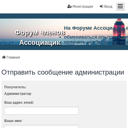
Регистрация
Вход
На Форуме Ассоциации 
Форум членов
обмениваться опытом и и
Ассоциации
получить необходимую по
ознакомится с результата
ЭАЦП
произвести поиск единомы
Ассоциации по проблемам 
Главная
"Проектный
архитектурно-строительно
Список целей и возможност
Отправить сообщение администрации
портал"
работа Форума «Проектный
Ассоциации и успехам в п
Ассоциации.
Получатель:
Администратор
Ваш адрес email:
Ваше имя: