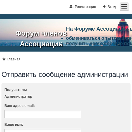
Регистрация
Вход
На Форуме Ассоциации 
Форум членов
обмениваться опытом и и
Ассоциации
получить необходимую по
ознакомится с результата
ЭАЦП
произвести поиск единомы
Ассоциации по проблемам 
Главная
"Проектный
архитектурно-строительно
Список целей и возможност
Отправить сообщение администрации
портал"
работа Форума «Проектный
Ассоциации и успехам в п
Ассоциации.
Получатель:
Администратор
Ваш адрес email:
Ваше имя: