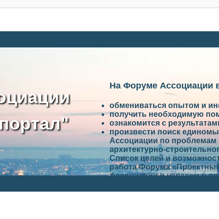
На Форуме Ассоциации 
оциации
обмениваться опытом и и
получить необходимую по
портал"
ознакомится с результата
произвести поиск единомы
Ассоциации по проблемам 
архитектурно-строительно
Список целей и возможност
работа Форума «Проектный
Ассоциации и успехам в п
Ассоциации.