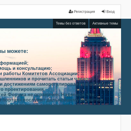
Регистрация
Вход
Темы без ответов
Активные темы
вы можете:
нформацией;
мощь и консультацию;
ми работы Комитетов Ассоциации;
шленников и прочитать статьи членов
и достижениям саморегулирования в области
го проектирования.
ей Форума не ограничен. Надеемся, что
 портал» послужит дальнейшему развитию
роизводственной деятельности членов