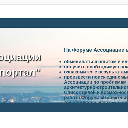
На Форуме Ассоциации 
оциации
обмениваться опытом и и
получить необходимую по
портал"
ознакомится с результата
произвести поиск единомы
Ассоциации по проблемам 
архитектурно-строительно
Список целей и возможност
работа Форума «Проектный
Ассоциации и успехам в п
Ассоциации.