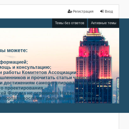
Регистрация
Вход
Темы без ответов
Активные темы
вы можете:
нформацией;
мощь и консультацию;
ми работы Комитетов Ассоциации;
шленников и прочитать статьи членов
и достижениям саморегулирования в области
го проектирования.
ей Форума не ограничен. Надеемся, что
 портал» послужит дальнейшему развитию
роизводственной деятельности членов