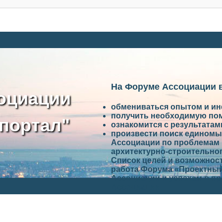
На Форуме Ассоциации 
оциации
обмениваться опытом и и
получить необходимую по
портал"
ознакомится с результата
произвести поиск единомы
Ассоциации по проблемам 
архитектурно-строительно
Список целей и возможност
работа Форума «Проектный
Ассоциации и успехам в п
Ассоциации.