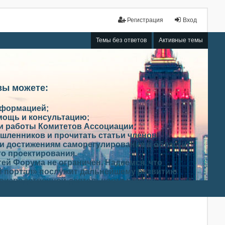
Регистрация
Вход
Темы без ответов
Активные темы
вы можете:
нформацией;
мощь и консультацию;
ми работы Комитетов Ассоциации;
шленников и прочитать статьи членов
и достижениям саморегулирования в области
го проектирования.
ей Форума не ограничен. Надеемся, что
 портал» послужит дальнейшему развитию
роизводственной деятельности членов