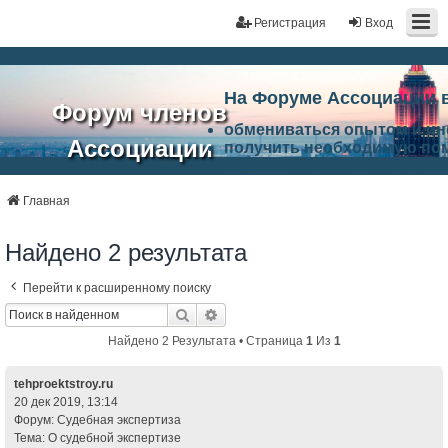
Регистрация
Вход
На Форуме Ассоциации 
Форум членов
обмениваться опытом и и
Ассоциации
получить необходимую по
ознакомится с результата
ЭАЦП
произвести поиск единомы
Ассоциации по проблемам 
Главная
"Проектный
архитектурно-строительно
Список целей и возможност
Найдено 2 результата
портал"
работа Форума «Проектный
Ассоциации и успехам в п
Перейти к расширенному поиску
Ассоциации.
Поиск
Расширенный Поиск
Найдено 2 Результата • Страница
1
Из
1
tehproektstroy.ru
20 дек 2019, 13:14
Форум:
Судебная экспертиза
Тема:
О судебной экспертизе