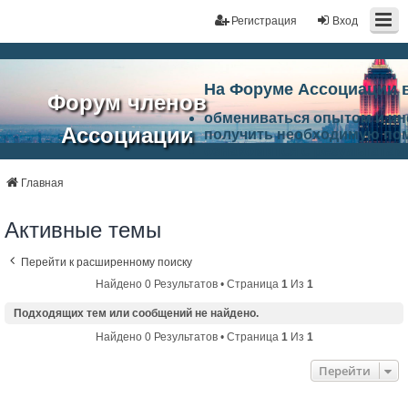
Регистрация
Вход
На Форуме Ассоциации 
Форум членов
обмениваться опытом и и
Ассоциации
получить необходимую по
ознакомится с результата
ЭАЦП
произвести поиск единомы
Ассоциации по проблемам 
Главная
"Проектный
архитектурно-строительно
Список целей и возможност
Активные темы
портал"
работа Форума «Проектный
Ассоциации и успехам в п
Перейти к расширенному поиску
Ассоциации.
Найдено 0 Результатов • Страница
1
Из
1
Подходящих тем или сообщений не найдено.
Найдено 0 Результатов • Страница
1
Из
1
Перейти