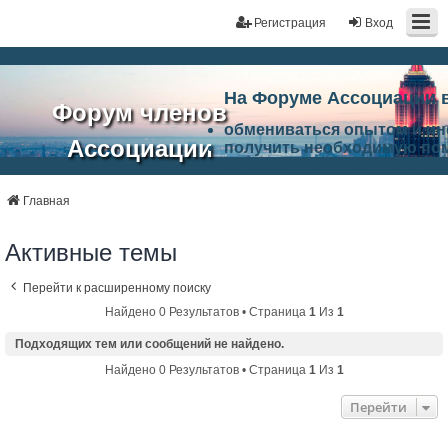
Регистрация
Вход
На Форуме Ассоциации 
Форум членов
обмениваться опытом и и
Ассоциации
получить необходимую по
ознакомится с результата
ЭАЦП
произвести поиск единомы
Ассоциации по проблемам 
Главная
"Проектный
архитектурно-строительно
Список целей и возможност
Активные темы
портал"
работа Форума «Проектный
Ассоциации и успехам в п
Перейти к расширенному поиску
Ассоциации.
Найдено 0 Результатов • Страница
1
Из
1
Подходящих тем или сообщений не найдено.
Найдено 0 Результатов • Страница
1
Из
1
Перейти