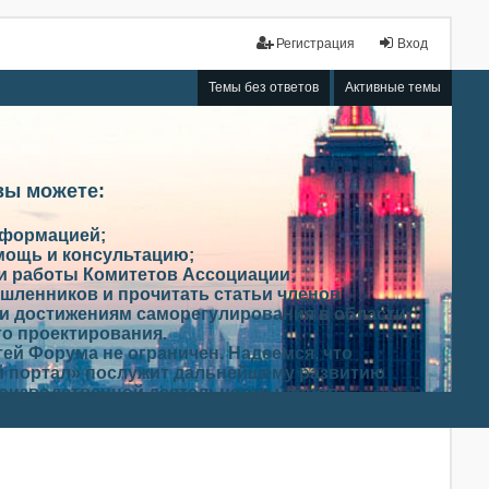
Регистрация
Вход
Темы без ответов
Активные темы
вы можете:
нформацией;
мощь и консультацию;
ми работы Комитетов Ассоциации;
шленников и прочитать статьи членов
и достижениям саморегулирования в области
го проектирования.
ей Форума не ограничен. Надеемся, что
 портал» послужит дальнейшему развитию
роизводственной деятельности членов