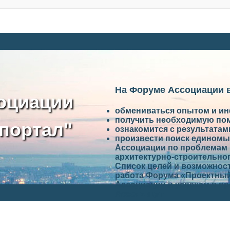
На Форуме Ассоциации 
оциации
обмениваться опытом и и
получить необходимую по
портал"
ознакомится с результата
произвести поиск единомы
Ассоциации по проблемам 
архитектурно-строительно
Список целей и возможност
работа Форума «Проектный
Ассоциации и успехам в п
Ассоциации.