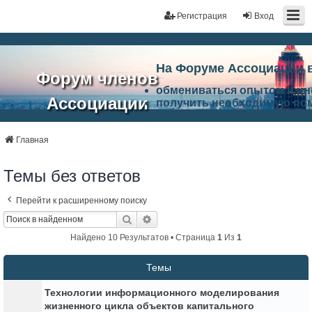
Регистрация
Вход
На Форуме Ассоциации 
Форум членов
обмениваться опытом и и
Ассоциации
получить необходимую по
ознакомится с результата
ЭАЦП
произвести поиск единомы
Ассоциации по проблемам 
Главная
"Проектный
архитектурно-строительно
Список целей и возможност
Темы без ответов
портал"
работа Форума «Проектный
Ассоциации и успехам в п
Перейти к расширенному поиску
Ассоциации.
Поиск
Расширенный Поиск
Найдено 10 Результатов • Страница
1
Из
1
Темы
Технологии информационного моделирования
жизненного цикла объектов капитального