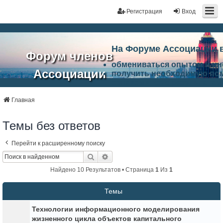
Регистрация
Вход
На Форуме Ассоциации 
Форум членов
обмениваться опытом и и
Ассоциации
получить необходимую по
ознакомится с результата
ЭАЦП
произвести поиск единомы
Ассоциации по проблемам 
Главная
"Проектный
архитектурно-строительно
Список целей и возможност
Темы без ответов
портал"
работа Форума «Проектный
Ассоциации и успехам в п
Перейти к расширенному поиску
Ассоциации.
Поиск
Расширенный Поиск
Найдено 10 Результатов • Страница
1
Из
1
Темы
Технологии информационного моделирования
жизненного цикла объектов капитального