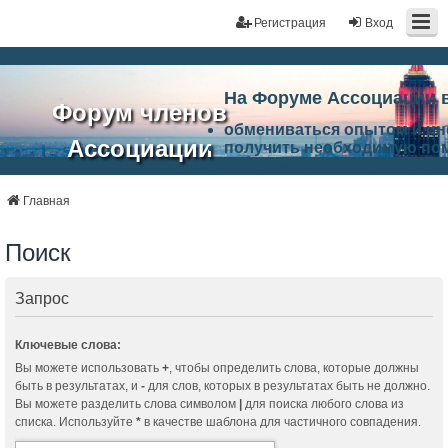
Регистрация
Вход
На Форуме Ассоциации 
Форум членов
обмениваться опытом и и
Ассоциации
получить необходимую по
ознакомится с результата
ЭАЦП
произвести поиск единомы
Ассоциации по проблемам 
Главная
"Проектный
архитектурно-строительно
Список целей и возможност
Поиск
портал"
работа Форума «Проектный
Ассоциации и успехам в п
Ассоциации.
Запрос
Ключевые слова:
Вы можете использовать
+
, чтобы определить слова, которые должны
быть в результатах, и
-
для слов, которых в результатах быть не должно.
Вы можете разделить слова символом
|
для поиска любого слова из
списка. Используйте
*
в качестве шаблона для частичного совпадения.