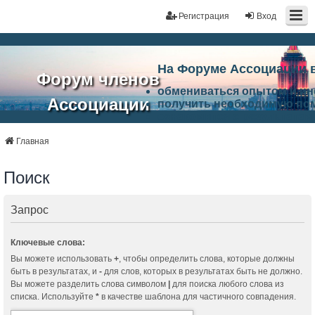
Регистрация
Вход
На Форуме Ассоциации 
Форум членов
обмениваться опытом и и
Ассоциации
получить необходимую по
ознакомится с результата
ЭАЦП
произвести поиск единомы
Ассоциации по проблемам 
Главная
"Проектный
архитектурно-строительно
Список целей и возможност
Поиск
портал"
работа Форума «Проектный
Ассоциации и успехам в п
Ассоциации.
Запрос
Ключевые слова:
Вы можете использовать
+
, чтобы определить слова, которые должны
быть в результатах, и
-
для слов, которых в результатах быть не должно.
Вы можете разделить слова символом
|
для поиска любого слова из
списка. Используйте
*
в качестве шаблона для частичного совпадения.