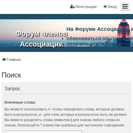
Регистрация
Вход
На Форуме Ассоциации 
Форум членов
обмениваться опытом и и
Ассоциации
получить необходимую по
ознакомится с результата
ЭАЦП
произвести поиск единомы
Ассоциации по проблемам 
Главная
"Проектный
архитектурно-строительно
Список целей и возможност
Поиск
портал"
работа Форума «Проектный
Ассоциации и успехам в п
Ассоциации.
Запрос
Ключевые слова:
Вы можете использовать
+
, чтобы определить слова, которые должны
быть в результатах, и
-
для слов, которых в результатах быть не должно.
Вы можете разделить слова символом
|
для поиска любого слова из
списка. Используйте
*
в качестве шаблона для частичного совпадения.