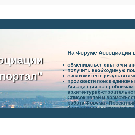
На Форуме Ассоциации 
оциации
обмениваться опытом и и
получить необходимую по
портал"
ознакомится с результата
произвести поиск единомы
Ассоциации по проблемам 
архитектурно-строительно
Список целей и возможност
работа Форума «Проектный
Ассоциации и успехам в п
Ассоциации.