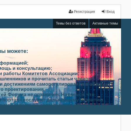
Регистрация
Вход
Темы без ответов
Активные темы
вы можете:
нформацией;
мощь и консультацию;
ми работы Комитетов Ассоциации;
шленников и прочитать статьи членов
и достижениям саморегулирования в области
го проектирования.
ей Форума не ограничен. Надеемся, что
 портал» послужит дальнейшему развитию
роизводственной деятельности членов