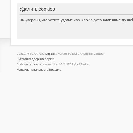
Удалить cookies
Вы уверены, что хотите удалить все cookie, установленные данн
Создано на основе
phpBB
® Forum Software © phpBB Limited
Русская поддержка phpBB
Style
we_universal
created by INVENTEA & v12mike
Конфиденциальность
Правила