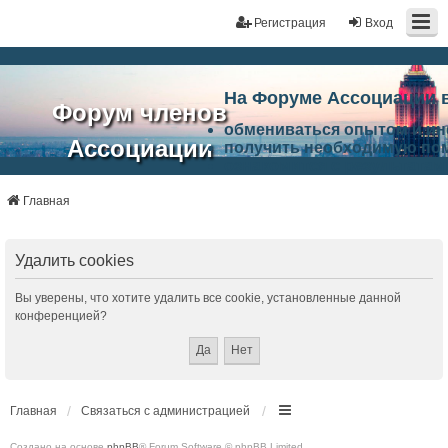
Регистрация
Вход
На Форуме Ассоциации 
Форум членов
обмениваться опытом и и
Ассоциации
получить необходимую по
ознакомится с результата
ЭАЦП
произвести поиск единомы
Ассоциации по проблемам 
Главная
"Проектный
архитектурно-строительно
Список целей и возможност
портал"
работа Форума «Проектный
Удалить cookies
Ассоциации и успехам в п
Ассоциации.
Вы уверены, что хотите удалить все cookie, установленные данной
конференцией?
Главная
Связаться с администрацией
Создано на основе
phpBB
® Forum Software © phpBB Limited