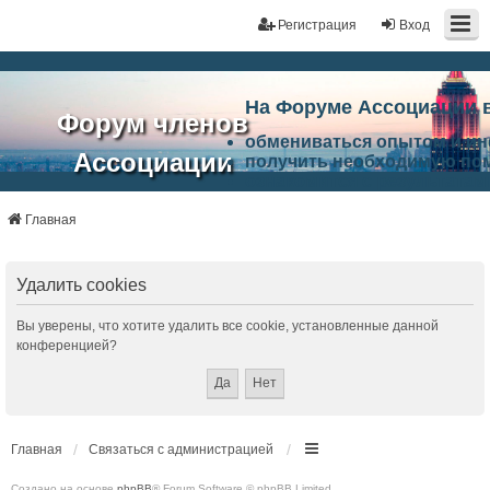
Регистрация
Вход
На Форуме Ассоциации 
Форум членов
обмениваться опытом и и
Ассоциации
получить необходимую по
ознакомится с результата
ЭАЦП
произвести поиск единомы
Ассоциации по проблемам 
Главная
"Проектный
архитектурно-строительно
Список целей и возможност
портал"
работа Форума «Проектный
Удалить cookies
Ассоциации и успехам в п
Ассоциации.
Вы уверены, что хотите удалить все cookie, установленные данной
конференцией?
Главная
Связаться с администрацией
Создано на основе
phpBB
® Forum Software © phpBB Limited