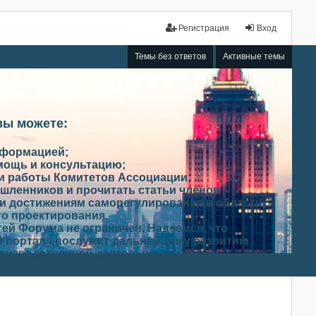
Регистрация
Вход
Темы без ответов
Активные темы
вы можете:
нформацией;
мощь и консультацию;
ми работы Комитетов Ассоциации;
шленников и прочитать статьи членов
и достижениям саморегулирования в области
го проектирования.
ей Форума не ограничен. Надеемся, что
 портал» послужит дальнейшему развитию
роизводственной деятельности членов