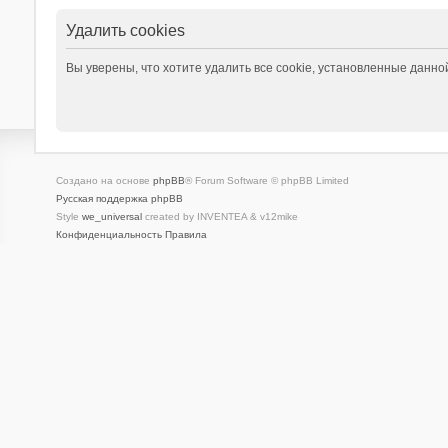
Удалить cookies
Вы уверены, что хотите удалить все cookie, установленные данн
Создано на основе
phpBB
® Forum Software © phpBB Limited
Русская поддержка phpBB
Style
we_universal
created by INVENTEA & v12mike
Конфиденциальность
Правила