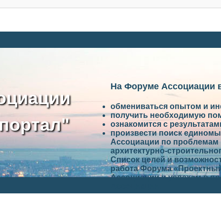
На Форуме Ассоциации 
оциации
обмениваться опытом и и
получить необходимую по
портал"
ознакомится с результата
произвести поиск единомы
Ассоциации по проблемам 
архитектурно-строительно
Список целей и возможност
работа Форума «Проектный
Ассоциации и успехам в п
Ассоциации.