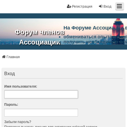
Регистрация
Вход
На Форуме Ассоциации 
Форум членов
обмениваться опытом и и
Ассоциации
получить необходимую по
ознакомится с результата
ЭАЦП
произвести поиск единомы
Ассоциации по проблемам 
Главная
"Проектный
архитектурно-строительно
Список целей и возможност
портал"
работа Форума «Проектный
Вход
Ассоциации и успехам в п
Ассоциации.
Имя пользователя:
Пароль:
Забыли пароль?
Повторно выслать письмо для активации учётной записи