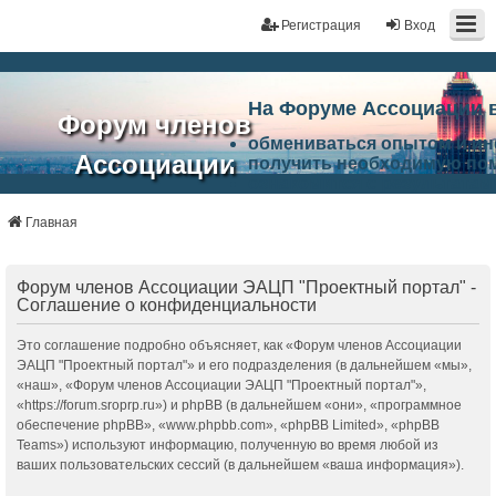
Регистрация
Вход
На Форуме Ассоциации 
Форум членов
обмениваться опытом и и
Ассоциации
получить необходимую по
ознакомится с результата
ЭАЦП
произвести поиск единомы
Ассоциации по проблемам 
Главная
"Проектный
архитектурно-строительно
Список целей и возможност
портал"
работа Форума «Проектный
Форум членов Ассоциации ЭАЦП "Проектный портал" -
Ассоциации и успехам в п
Соглашение о конфиденциальности
Ассоциации.
Это соглашение подробно объясняет, как «Форум членов Ассоциации
ЭАЦП "Проектный портал"» и его подразделения (в дальнейшем «мы»,
«наш», «Форум членов Ассоциации ЭАЦП "Проектный портал"»,
«https://forum.sroprp.ru») и phpBB (в дальнейшем «они», «программное
обеспечение phpBB», «www.phpbb.com», «phpBB Limited», «phpBB
Teams») используют информацию, полученную во время любой из
ваших пользовательских сессий (в дальнейшем «ваша информация»).