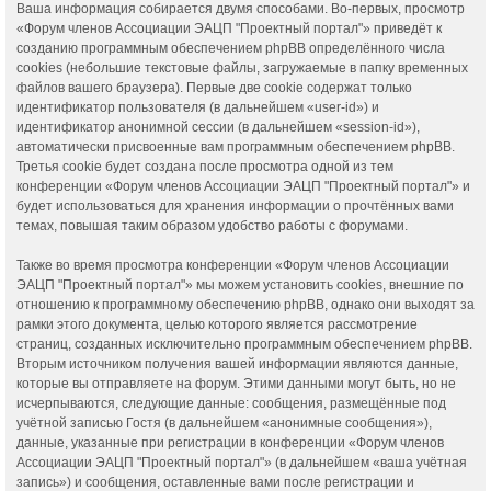
Ваша информация собирается двумя способами. Во-первых, просмотр
«Форум членов Ассоциации ЭАЦП "Проектный портал"» приведёт к
созданию программным обеспечением phpBB определённого числа
cookies (небольшие текстовые файлы, загружаемые в папку временных
файлов вашего браузера). Первые две cookie содержат только
идентификатор пользователя (в дальнейшем «user-id») и
идентификатор анонимной сессии (в дальнейшем «session-id»),
автоматически присвоенные вам программным обеспечением phpBB.
Третья cookie будет создана после просмотра одной из тем
конференции «Форум членов Ассоциации ЭАЦП "Проектный портал"» и
будет использоваться для хранения информации о прочтённых вами
темах, повышая таким образом удобство работы с форумами.
Также во время просмотра конференции «Форум членов Ассоциации
ЭАЦП "Проектный портал"» мы можем установить cookies, внешние по
отношению к программному обеспечению phpBB, однако они выходят за
рамки этого документа, целью которого является рассмотрение
страниц, созданных исключительно программным обеспечением phpBB.
Вторым источником получения вашей информации являются данные,
которые вы отправляете на форум. Этими данными могут быть, но не
исчерпываются, следующие данные: сообщения, размещённые под
учётной записью Гостя (в дальнейшем «анонимные сообщения»),
данные, указанные при регистрации в конференции «Форум членов
Ассоциации ЭАЦП "Проектный портал"» (в дальнейшем «ваша учётная
запись») и сообщения, оставленные вами после регистрации и