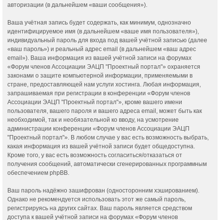
авторизации (в дальнейшем «ваши сообщения»).
Ваша учётная запись будет содержать, как минимум, однозначно
идентифицируемое имя (в дальнейшем «ваше имя пользователя»),
индивидуальный пароль для входа под вашей учётной записью (далее
«ваш пароль») и реальный адрес email (в дальнейшем «ваш адрес
email»). Ваша информация из вашей учётной записи на форумах
«Форум членов Ассоциации ЭАЦП "Проектный портал"» охраняется
законами о защите компьютерной информации, применяемыми в
стране, предоставляющей нам услуги хостинга. Любая информация,
запрашиваемая при регистрации в конференции «Форум членов
Ассоциации ЭАЦП "Проектный портал"», кроме вашего имени
пользователя, вашего пароля и вашего адреса email, может быть как
необходимой, так и необязательной ко вводу, на усмотрение
администрации конференции «Форум членов Ассоциации ЭАЦП
"Проектный портал"». В любом случае у вас есть возможность выбрать,
какая информация из вашей учётной записи будет общедоступна.
Кроме того, у вас есть возможность согласиться/отказаться от
получения сообщений, автоматически сгенерированных программным
обеспечением phpBB.
Ваш пароль надёжно зашифрован (односторонним хэшированием).
Однако не рекомендуется использовать этот же самый пароль,
регистрируясь на других сайтах. Ваш пароль является средством
доступа к вашей учётной записи на форумах «Форум членов