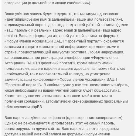
авторизации (в дальнейшем «ваши сообщения»).
Ваша учётная запись будет содержать, как минимум, однозначно
идентифицируемое имя (в дальнейшем «ваше имя пользователя»),
индивидуальный пароль для входа под вашей учётной записью (далее
«ваш пароль») и реальный адрес email (в дальнейшем «ваш адрес
email»). Ваша информация из вашей учётной записи на форумах
«Форум членов Ассоциации ЭАЦП "Проектный портал"» охраняется
законами о защите компьютерной информации, применяемыми в
стране, предоставляющей нам услуги хостинга. Любая информация,
запрашиваемая при регистрации в конференции «Форум членов
Ассоциации ЭАЦП "Проектный портал"», кроме вашего имени
пользователя, вашего пароля и вашего адреса email, может быть как
необходимой, так и необязательной ко вводу, на усмотрение
администрации конференции «Форум членов Ассоциации ЭАЦП
"Проектный портал"». В любом случае у вас есть возможность выбрать,
какая информация из вашей учётной записи будет общедоступна.
Кроме того, у вас есть возможность согласиться/отказаться от
получения сообщений, автоматически сгенерированных программным
обеспечением phpBB.
Ваш пароль надёжно зашифрован (односторонним хэшированием).
Однако не рекомендуется использовать этот же самый пароль,
регистрируясь на других сайтах. Ваш пароль является средством
доступа к вашей учётной записи на форумах «Форум членов