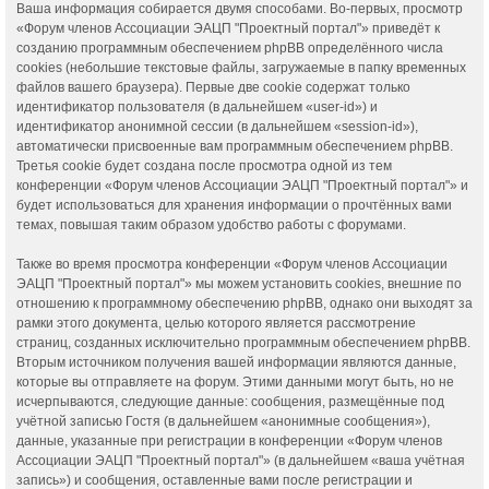
Ваша информация собирается двумя способами. Во-первых, просмотр
«Форум членов Ассоциации ЭАЦП "Проектный портал"» приведёт к
созданию программным обеспечением phpBB определённого числа
cookies (небольшие текстовые файлы, загружаемые в папку временных
файлов вашего браузера). Первые две cookie содержат только
идентификатор пользователя (в дальнейшем «user-id») и
идентификатор анонимной сессии (в дальнейшем «session-id»),
автоматически присвоенные вам программным обеспечением phpBB.
Третья cookie будет создана после просмотра одной из тем
конференции «Форум членов Ассоциации ЭАЦП "Проектный портал"» и
будет использоваться для хранения информации о прочтённых вами
темах, повышая таким образом удобство работы с форумами.
Также во время просмотра конференции «Форум членов Ассоциации
ЭАЦП "Проектный портал"» мы можем установить cookies, внешние по
отношению к программному обеспечению phpBB, однако они выходят за
рамки этого документа, целью которого является рассмотрение
страниц, созданных исключительно программным обеспечением phpBB.
Вторым источником получения вашей информации являются данные,
которые вы отправляете на форум. Этими данными могут быть, но не
исчерпываются, следующие данные: сообщения, размещённые под
учётной записью Гостя (в дальнейшем «анонимные сообщения»),
данные, указанные при регистрации в конференции «Форум членов
Ассоциации ЭАЦП "Проектный портал"» (в дальнейшем «ваша учётная
запись») и сообщения, оставленные вами после регистрации и