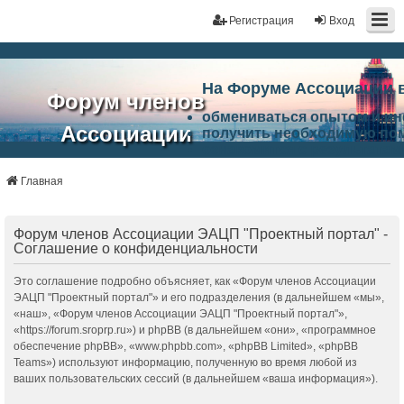
Регистрация
Вход
На Форуме Ассоциации 
Форум членов
обмениваться опытом и и
Ассоциации
получить необходимую по
ознакомится с результата
ЭАЦП
произвести поиск единомы
Ассоциации по проблемам 
Главная
"Проектный
архитектурно-строительно
Список целей и возможност
портал"
работа Форума «Проектный
Форум членов Ассоциации ЭАЦП "Проектный портал" -
Ассоциации и успехам в п
Соглашение о конфиденциальности
Ассоциации.
Это соглашение подробно объясняет, как «Форум членов Ассоциации
ЭАЦП "Проектный портал"» и его подразделения (в дальнейшем «мы»,
«наш», «Форум членов Ассоциации ЭАЦП "Проектный портал"»,
«https://forum.sroprp.ru») и phpBB (в дальнейшем «они», «программное
обеспечение phpBB», «www.phpbb.com», «phpBB Limited», «phpBB
Teams») используют информацию, полученную во время любой из
ваших пользовательских сессий (в дальнейшем «ваша информация»).