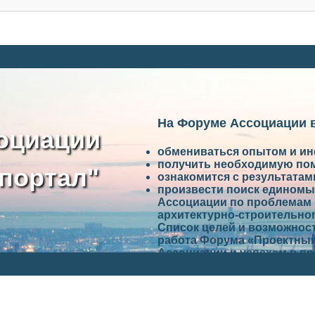
На Форуме Ассоциации 
оциации
обмениваться опытом и и
получить необходимую по
портал"
ознакомится с результата
произвести поиск единомы
Ассоциации по проблемам 
архитектурно-строительно
Список целей и возможност
работа Форума «Проектный
Ассоциации и успехам в п
Ассоциации.