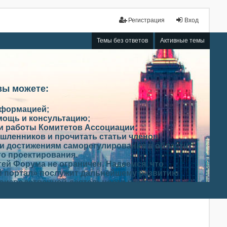
Регистрация
Вход
Темы без ответов
Активные темы
вы можете:
нформацией;
мощь и консультацию;
ми работы Комитетов Ассоциации;
шленников и прочитать статьи членов
и достижениям саморегулирования в области
го проектирования.
ей Форума не ограничен. Надеемся, что
 портал» послужит дальнейшему развитию
роизводственной деятельности членов