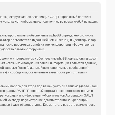
«наш», «Форум членов Ассоциации ЭАЦП "Проектный портал"»,
ms») используют информацию, полученную во время любой из ваших
зданию программным обеспечением phpBB определённого числа
икатор пользователя (в дальнейшем «user-id») и идентификатор
дана после просмотра одной из тем конференции «Форум членов
 удобство работы с форумами.
ношению к программному обеспечению phpBB, однако они выходят
орым источником получения вашей информации являются данные,
ной записью Гостя (в дальнейшем «анонимные сообщения»),
сь») и сообщения, оставленные вами после регистрации и
льный пароль для входа под вашей учётной записью (далее «ваш
 Ассоциации ЭАЦП "Проектный портал"» охраняется законами о
 регистрации в конференции «Форум членов Ассоциации ЭАЦП
льной ко вводу, на усмотрение администрации конференции
аписи будет общедоступна. Кроме того, у вас есть возможность