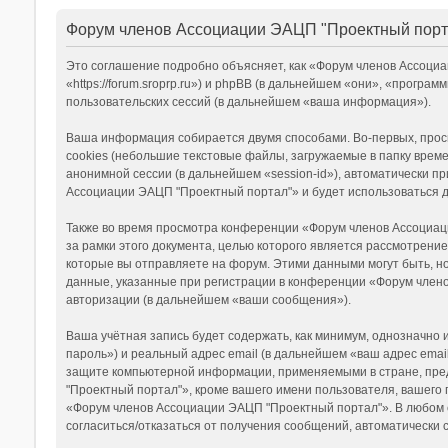
Форум членов Ассоциации ЭАЦП "Проектный порт
Это соглашение подробно объясняет, как «Форум членов Ассоци
«https://forum.sroprp.ru») и phpBB (в дальнейшем «они», «прог
пользовательских сессий (в дальнейшем «ваша информация»).
Ваша информация собирается двумя способами. Во-первых, про
cookies (небольшие текстовые файлы, загружаемые в папку време
анонимной сессии (в дальнейшем «session-id»), автоматически 
Ассоциации ЭАЦП "Проектный портал"» и будет использоваться 
Также во время просмотра конференции «Форум членов Ассоциац
за рамки этого документа, целью которого является рассмотре
которые вы отправляете на форум. Этими данными могут быть, 
данные, указанные при регистрации в конференции «Форум члено
авторизации (в дальнейшем «ваши сообщения»).
Ваша учётная запись будет содержать, как минимум, однозначно
пароль») и реальный адрес email (в дальнейшем «ваш адрес ema
защите компьютерной информации, применяемыми в стране, пре
"Проектный портал"», кроме вашего имени пользователя, вашего 
«Форум членов Ассоциации ЭАЦП "Проектный портал"». В любом сл
согласиться/отказаться от получения сообщений, автоматическ