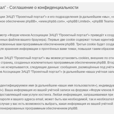
ал" - Соглашение о конфиденциальности
ации ЭАЦП "Проектный портал"» и его подразделения (в дальнейшем «мы», 
раммное обеспечение phpBB», «www.phpbb.com», «phpBB Limited», «phpBB Tea
смотр «Форум членов Ассоциации ЭАЦП "Проектный портал"» приведёт к со
нных файлов вашего браузера). Первые две cookie содержат только идентиф
присвоенные вам программным обеспечением phpBB. Третья cookie будет соз
для хранения информации о прочтённых вами темах, повышая таким образом
ии ЭАЦП "Проектный портал"» мы можем установить cookies, внешние по от
ние страниц, созданных исключительно программным обеспечением phpBB. Вт
но не исчерпываются, следующие данные: сообщения, размещённые под учёт
в Ассоциации ЭАЦП "Проектный портал"» (в дальнейшем «ваша учётная запи
 идентифицируемое имя (в дальнейшем «ваше имя пользователя»), индивидуа
il»). Ваша информация из вашей учётной записи на форумах «Форум членов
доставляющей нам услуги хостинга. Любая информация, запрашиваемая при
пароля и вашего адреса email, может быть как необходимой, так и необязате
учае у вас есть возможность выбрать, какая информация из вашей учётной з
и сгенерированных программным обеспечением phpBB.