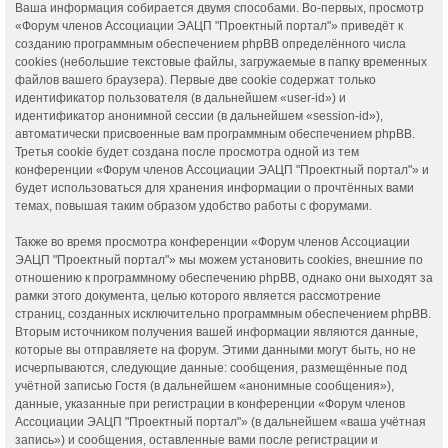
Ваша информация собирается двумя способами. Во-первых, просмотр
«Форум членов Ассоциации ЭАЦП "Проектный портал"» приведёт к
созданию программным обеспечением phpBB определённого числа
cookies (небольшие текстовые файлы, загружаемые в папку временных
файлов вашего браузера). Первые две cookie содержат только
идентификатор пользователя (в дальнейшем «user-id») и
идентификатор анонимной сессии (в дальнейшем «session-id»),
автоматически присвоенные вам программным обеспечением phpBB.
Третья cookie будет создана после просмотра одной из тем
конференции «Форум членов Ассоциации ЭАЦП "Проектный портал"» и
будет использоваться для хранения информации о прочтённых вами
темах, повышая таким образом удобство работы с форумами.
Также во время просмотра конференции «Форум членов Ассоциации
ЭАЦП "Проектный портал"» мы можем установить cookies, внешние по
отношению к программному обеспечению phpBB, однако они выходят за
рамки этого документа, целью которого является рассмотрение
страниц, созданных исключительно программным обеспечением phpBB.
Вторым источником получения вашей информации являются данные,
которые вы отправляете на форум. Этими данными могут быть, но не
исчерпываются, следующие данные: сообщения, размещённые под
учётной записью Гостя (в дальнейшем «анонимные сообщения»),
данные, указанные при регистрации в конференции «Форум членов
Ассоциации ЭАЦП "Проектный портал"» (в дальнейшем «ваша учётная
запись») и сообщения, оставленные вами после регистрации и