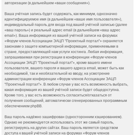
авторизации (в дальнейшем «ваши сообщения»).
Ваша учётная запись будет содержать, как минимум, однозначно
идентифицируемое имя (в дальнейшем «ваше имя пользователя»),
индивидуальный пароль для входа под вашей учётной записью (далее
«ваш пароль») и реальный адрес email (в дальнейшем «ваш адрес
email»). Ваша информация из вашей учётной записи на форумах
«Форум членов Ассоциации ЭАЦП "Проектный портал"» охраняется
законами о защите компьютерной информации, применяемыми в
стране, предоставляющей нам услуги хостинга. Любая информация,
запрашиваемая при регистрации в конференции «Форум членов
Ассоциации ЭАЦП "Проектный портал"», кроме вашего имени
пользователя, вашего пароля и вашего адреса email, может быть как
необходимой, так и необязательной ко вводу, на усмотрение
администрации конференции «Форум членов Ассоциации ЭАЦП
"Проектный портал"». В любом случае у вас есть возможность выбрать,
какая информация из вашей учётной записи будет общедоступна.
Кроме того, у вас есть возможность согласиться/отказаться от
получения сообщений, автоматически сгенерированных программным
обеспечением phpBB.
Ваш пароль надёжно зашифрован (односторонним хэшированием).
Однако не рекомендуется использовать этот же самый пароль,
регистрируясь на других сайтах. Ваш пароль является средством
доступа к вашей учётной записи на форумах «Форум членов