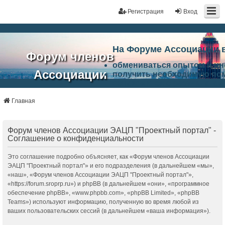
Регистрация
Вход
На Форуме Ассоциации 
Форум членов
обмениваться опытом и и
Ассоциации
получить необходимую по
ознакомится с результата
ЭАЦП
произвести поиск единомы
Ассоциации по проблемам 
Главная
"Проектный
архитектурно-строительно
Список целей и возможност
портал"
работа Форума «Проектный
Форум членов Ассоциации ЭАЦП "Проектный портал" -
Ассоциации и успехам в п
Соглашение о конфиденциальности
Ассоциации.
Это соглашение подробно объясняет, как «Форум членов Ассоциации
ЭАЦП "Проектный портал"» и его подразделения (в дальнейшем «мы»,
«наш», «Форум членов Ассоциации ЭАЦП "Проектный портал"»,
«https://forum.sroprp.ru») и phpBB (в дальнейшем «они», «программное
обеспечение phpBB», «www.phpbb.com», «phpBB Limited», «phpBB
Teams») используют информацию, полученную во время любой из
ваших пользовательских сессий (в дальнейшем «ваша информация»).