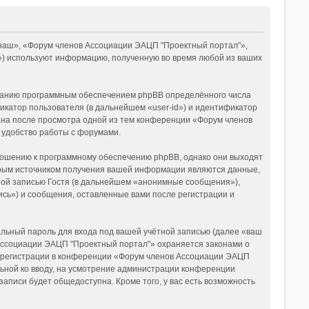
«наш», «Форум членов Ассоциации ЭАЦП "Проектный портал"»,
ms») используют информацию, полученную во время любой из ваших
зданию программным обеспечением phpBB определённого числа
икатор пользователя (в дальнейшем «user-id») и идентификатор
дана после просмотра одной из тем конференции «Форум членов
 удобство работы с форумами.
ношению к программному обеспечению phpBB, однако они выходят
орым источником получения вашей информации являются данные,
ной записью Гостя (в дальнейшем «анонимные сообщения»),
сь») и сообщения, оставленные вами после регистрации и
льный пароль для входа под вашей учётной записью (далее «ваш
 Ассоциации ЭАЦП "Проектный портал"» охраняется законами о
 регистрации в конференции «Форум членов Ассоциации ЭАЦП
льной ко вводу, на усмотрение администрации конференции
аписи будет общедоступна. Кроме того, у вас есть возможность