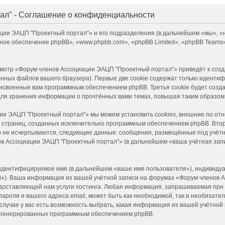
ал" - Соглашение о конфиденциальности
ации ЭАЦП "Проектный портал"» и его подразделения (в дальнейшем «мы», 
раммное обеспечение phpBB», «www.phpbb.com», «phpBB Limited», «phpBB Tea
смотр «Форум членов Ассоциации ЭАЦП "Проектный портал"» приведёт к со
нных файлов вашего браузера). Первые две cookie содержат только идентиф
присвоенные вам программным обеспечением phpBB. Третья cookie будет соз
для хранения информации о прочтённых вами темах, повышая таким образом
ии ЭАЦП "Проектный портал"» мы можем установить cookies, внешние по от
ние страниц, созданных исключительно программным обеспечением phpBB. Вт
но не исчерпываются, следующие данные: сообщения, размещённые под учёт
в Ассоциации ЭАЦП "Проектный портал"» (в дальнейшем «ваша учётная запи
 идентифицируемое имя (в дальнейшем «ваше имя пользователя»), индивидуа
il»). Ваша информация из вашей учётной записи на форумах «Форум членов
доставляющей нам услуги хостинга. Любая информация, запрашиваемая при
пароля и вашего адреса email, может быть как необходимой, так и необязате
учае у вас есть возможность выбрать, какая информация из вашей учётной з
и сгенерированных программным обеспечением phpBB.