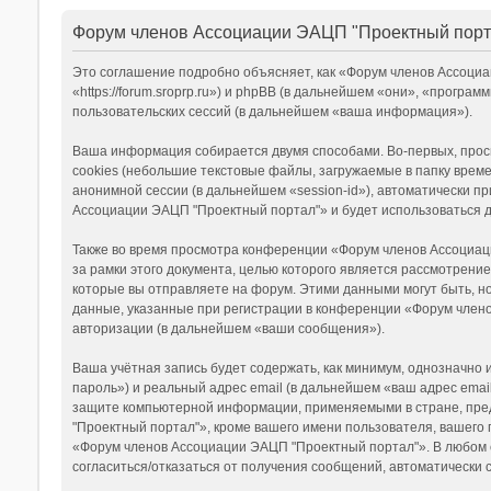
Форум членов Ассоциации ЭАЦП "Проектный порт
Это соглашение подробно объясняет, как «Форум членов Ассоци
«https://forum.sroprp.ru») и phpBB (в дальнейшем «они», «прог
пользовательских сессий (в дальнейшем «ваша информация»).
Ваша информация собирается двумя способами. Во-первых, про
cookies (небольшие текстовые файлы, загружаемые в папку време
анонимной сессии (в дальнейшем «session-id»), автоматически 
Ассоциации ЭАЦП "Проектный портал"» и будет использоваться 
Также во время просмотра конференции «Форум членов Ассоциац
за рамки этого документа, целью которого является рассмотре
которые вы отправляете на форум. Этими данными могут быть, 
данные, указанные при регистрации в конференции «Форум члено
авторизации (в дальнейшем «ваши сообщения»).
Ваша учётная запись будет содержать, как минимум, однозначно
пароль») и реальный адрес email (в дальнейшем «ваш адрес ema
защите компьютерной информации, применяемыми в стране, пре
"Проектный портал"», кроме вашего имени пользователя, вашего 
«Форум членов Ассоциации ЭАЦП "Проектный портал"». В любом сл
согласиться/отказаться от получения сообщений, автоматическ