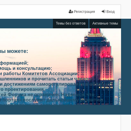
Регистрация
Вход
Темы без ответов
Активные темы
вы можете:
нформацией;
мощь и консультацию;
ми работы Комитетов Ассоциации;
шленников и прочитать статьи членов
и достижениям саморегулирования в области
го проектирования.
ей Форума не ограничен. Надеемся, что
 портал» послужит дальнейшему развитию
роизводственной деятельности членов