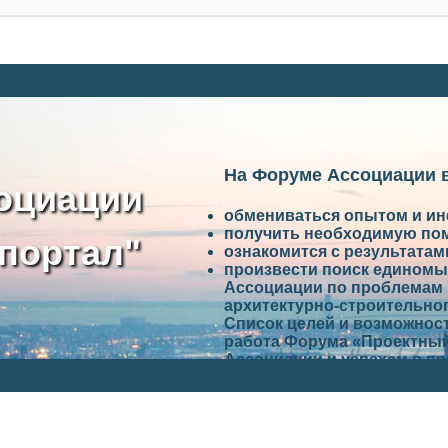
На Форуме Ассоциации 
оциации
обмениваться опытом и и
получить необходимую по
портал"
ознакомится с результата
произвести поиск единомы
Ассоциации по проблемам 
архитектурно-строительно
Список целей и возможност
работа Форума «Проектный
Ассоциации и успехам в п
Ассоциации.