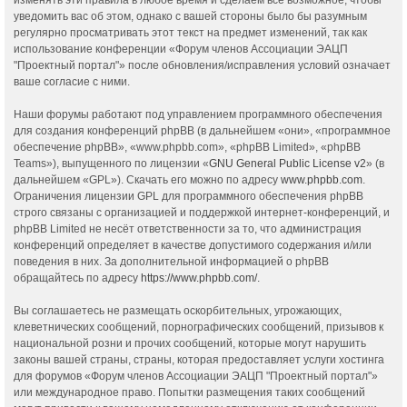
уведомить вас об этом, однако с вашей стороны было бы разумным
регулярно просматривать этот текст на предмет изменений, так как
использование конференции «Форум членов Ассоциации ЭАЦП
"Проектный портал"» после обновления/исправления условий означает
ваше согласие с ними.
Наши форумы работают под управлением программного обеспечения
для создания конференций phpBB (в дальнейшем «они», «программное
обеспечение phpBB», «www.phpbb.com», «phpBB Limited», «phpBB
Teams»), выпущенного по лицензии «
GNU General Public License v2
» (в
дальнейшем «GPL»). Скачать его можно по адресу
www.phpbb.com
.
Ограничения лицензии GPL для программного обеспечения phpBB
строго связаны с организацией и поддержкой интернет-конференций, и
phpBB Limited не несёт ответственности за то, что администрация
конференций определяет в качестве допустимого содержания и/или
поведения в них. За дополнительной информацией о phpBB
обращайтесь по адресу
https://www.phpbb.com/
.
Вы соглашаетесь не размещать оскорбительных, угрожающих,
клеветнических сообщений, порнографических сообщений, призывов к
национальной розни и прочих сообщений, которые могут нарушить
законы вашей страны, страны, которая предоставляет услуги хостинга
для форумов «Форум членов Ассоциации ЭАЦП "Проектный портал"»
или международное право. Попытки размещения таких сообщений