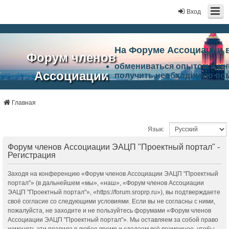
Вход
На Форуме Ассоциации 
Форум членов
обмениваться опытом и и
Ассоциации
получить необходимую по
ознакомится с результата
ЭАЦП
произвести поиск единомы
Ассоциации по проблемам 
Главная
"Проектный
архитектурно-строительно
Список целей и возможност
портал"
Язык:
работа Форума «Проектный
Ассоциации и успехам в п
Форум членов Ассоциации ЭАЦП "Проектный портал" -
Ассоциации.
Регистрация
Заходя на конференцию «Форум членов Ассоциации ЭАЦП "Проектный
портал"» (в дальнейшем «мы», «наш», «Форум членов Ассоциации
ЭАЦП "Проектный портал"», «https://forum.sroprp.ru»), вы подтверждаете
своё согласие со следующими условиями. Если вы не согласны с ними,
пожалуйста, не заходите и не пользуйтесь форумами «Форум членов
Ассоциации ЭАЦП "Проектный портал"». Мы оставляем за собой право
изменять эти правила в любое время и сделаем всё возможное, чтобы