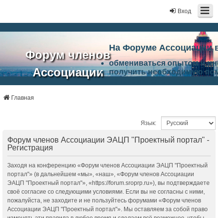
Вход
На Форуме Ассоциации 
Форум членов
обмениваться опытом и и
Ассоциации
получить необходимую по
ознакомится с результата
ЭАЦП
произвести поиск единомы
Ассоциации по проблемам 
Главная
"Проектный
архитектурно-строительно
Список целей и возможност
портал"
Язык:
работа Форума «Проектный
Ассоциации и успехам в п
Форум членов Ассоциации ЭАЦП "Проектный портал" -
Ассоциации.
Регистрация
Заходя на конференцию «Форум членов Ассоциации ЭАЦП "Проектный
портал"» (в дальнейшем «мы», «наш», «Форум членов Ассоциации
ЭАЦП "Проектный портал"», «https://forum.sroprp.ru»), вы подтверждаете
своё согласие со следующими условиями. Если вы не согласны с ними,
пожалуйста, не заходите и не пользуйтесь форумами «Форум членов
Ассоциации ЭАЦП "Проектный портал"». Мы оставляем за собой право
изменять эти правила в любое время и сделаем всё возможное, чтобы