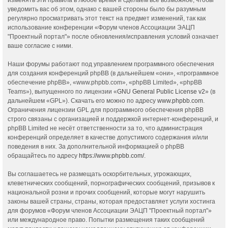
уведомить вас об этом, однако с вашей стороны было бы разумным
регулярно просматривать этот текст на предмет изменений, так как
использование конференции «Форум членов Ассоциации ЭАЦП
"Проектный портал"» после обновления/исправления условий означает
ваше согласие с ними.
Наши форумы работают под управлением программного обеспечения
для создания конференций phpBB (в дальнейшем «они», «программное
обеспечение phpBB», «www.phpbb.com», «phpBB Limited», «phpBB
Teams»), выпущенного по лицензии «
GNU General Public License v2
» (в
дальнейшем «GPL»). Скачать его можно по адресу
www.phpbb.com
.
Ограничения лицензии GPL для программного обеспечения phpBB
строго связаны с организацией и поддержкой интернет-конференций, и
phpBB Limited не несёт ответственности за то, что администрация
конференций определяет в качестве допустимого содержания и/или
поведения в них. За дополнительной информацией о phpBB
обращайтесь по адресу
https://www.phpbb.com/
.
Вы соглашаетесь не размещать оскорбительных, угрожающих,
клеветнических сообщений, порнографических сообщений, призывов к
национальной розни и прочих сообщений, которые могут нарушить
законы вашей страны, страны, которая предоставляет услуги хостинга
для форумов «Форум членов Ассоциации ЭАЦП "Проектный портал"»
или международное право. Попытки размещения таких сообщений