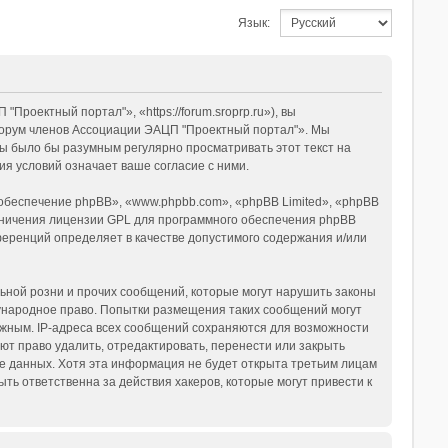
Язык:
оектный портал"», «https://forum.sroprp.ru»), вы
«Форум членов Ассоциации ЭАЦП "Проектный портал"». Мы
ны было бы разумным регулярно просматривать этот текст на
я условий означает ваше согласие с ними.
беспечение phpBB», «www.phpbb.com», «phpBB Limited», «phpBB
аничения лицензии GPL для программного обеспечения phpBB
нференций определяет в качестве допустимого содержания и/или
ьной розни и прочих сообщений, которые могут нарушить законы
ународное право. Попытки размещения таких сообщений могут
ужным. IP-адреса всех сообщений сохраняются для возможности
т право удалить, отредактировать, перенести или закрыть
зе данных. Хотя эта информация не будет открыта третьим лицам
ь ответственна за действия хакеров, которые могут привести к