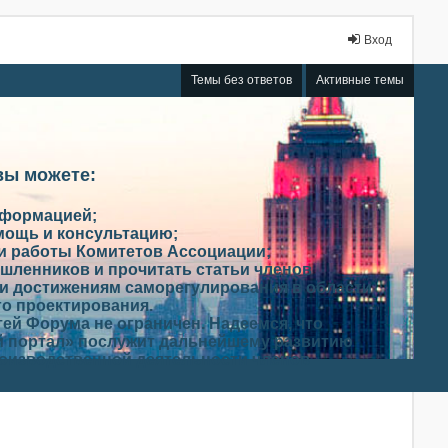
Вход
Темы без ответов
Активные темы
вы можете:
нформацией;
мощь и консультацию;
ми работы Комитетов Ассоциации;
шленников и прочитать статьи членов
и достижениям саморегулирования в области
го проектирования.
ей Форума не ограничен. Надеемся, что
 портал» послужит дальнейшему развитию
роизводственной деятельности членов