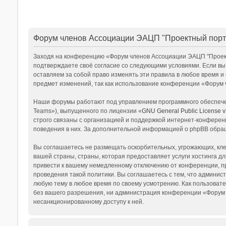
Форум членов Ассоциации ЭАЦП "Проектный порта
Заходя на конференцию «Форум членов Ассоциации ЭАЦП "Проектны
подтверждаете своё согласие со следующими условиями. Если вы
оставляем за собой право изменять эти правила в любое время и
предмет изменений, так как использование конференции «Форум 
Наши форумы работают под управлением программного обеспечен
Teams»), выпущенного по лицензии «
GNU General Public License v
строго связаны с организацией и поддержкой интернет-конференц
поведения в них. За дополнительной информацией о phpBB обра
Вы соглашаетесь не размещать оскорбительных, угрожающих, кле
вашей страны, страны, которая предоставляет услуги хостинга
привести к вашему немедленному отключению от конференции, пр
проведения такой политики. Вы соглашаетесь с тем, что админи
любую тему в любое время по своему усмотрению. Как пользовате
без вашего разрешения, ни администрация конференции «Форум чл
несанкционированному доступу к ней.