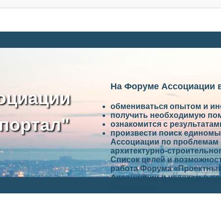
На Форуме Ассоциации 
оциации
обмениваться опытом и и
получить необходимую по
портал"
ознакомится с результата
произвести поиск единомы
Ассоциации по проблемам 
архитектурно-строительно
Список целей и возможност
работа Форума «Проектный
Ассоциации и успехам в п
Ассоциации.