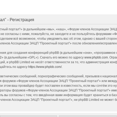
л" - Регистрация
й портал"» (в дальнейшем «мы», «наш», «Форум членов Ассоциации ЭАЦП "Пр
 не согласны с ними, пожалуйста, не заходите и не пользуйтесь форумами 
 сделаем всё возможное, чтобы уведомить вас об этом, однако с вашей сторо
членов Ассоциации ЭАЦП "Проектный портал"» после обновления/исправлени
ия для создания конференций phpBB (в дальнейшем «они», «программное о
2
» (в дальнейшем «GPL»). Скачать его можно по адресу
www.phpbb.com
. Огр
ий, и phpBB Limited не несёт ответственности за то, что администрация ко
щайтесь по адресу
https://www.phpbb.com/
.
ветнических сообщений, порнографических сообщений, призывов к национал
 для форумов «Форум членов Ассоциации ЭАЦП "Проектный портал"» или межд
и этом ваш провайдер будет поставлен в известность, если мы сочтём это н
страторы форумов «Форум членов Ассоциации ЭАЦП "Проектный портал"» имею
ль вы согласны с тем, что введённая вами информация будет храниться в ба
енов Ассоциации ЭАЦП "Проектный портал"», ни phpBB Limited не может быт