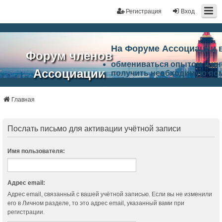
Регистрация
Вход
На Форуме Ассоциации 
Форум членов
обмениваться опытом и и
Ассоциации
получить необходимую по
ознакомится с результата
ЭАЦП
произвести поиск единомы
Ассоциации по проблемам 
Главная
"Проектный
архитектурно-строительно
Список целей и возможност
портал"
работа Форума «Проектный
Послать письмо для активации учётной записи
Ассоциации и успехам в п
Ассоциации.
Имя пользователя:
Адрес email:
Адрес email, связанный с вашей учётной записью. Если вы не изменили
его в Личном разделе, то это адрес email, указанный вами при
регистрации.