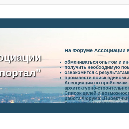
На Форуме Ассоциации 
оциации
обмениваться опытом и и
получить необходимую по
портал"
ознакомится с результата
произвести поиск единомы
Ассоциации по проблемам 
архитектурно-строительно
Список целей и возможност
работа Форума «Проектный
Ассоциации и успехам в п
Ассоциации.