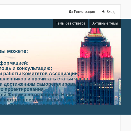
Регистрация
Вход
Темы без ответов
Активные темы
вы можете:
нформацией;
мощь и консультацию;
ми работы Комитетов Ассоциации;
шленников и прочитать статьи членов
и достижениям саморегулирования в области
го проектирования.
ей Форума не ограничен. Надеемся, что
 портал» послужит дальнейшему развитию
роизводственной деятельности членов