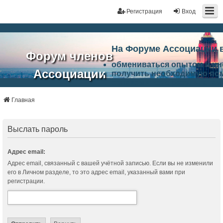
Регистрация
Вход
На Форуме Ассоциации 
Форум членов
обмениваться опытом и и
Ассоциации
получить необходимую по
ознакомится с результата
ЭАЦП
произвести поиск единомы
Ассоциации по проблемам 
Главная
"Проектный
архитектурно-строительно
Список целей и возможност
портал"
работа Форума «Проектный
Выслать пароль
Ассоциации и успехам в п
Ассоциации.
Адрес email:
Адрес email, связанный с вашей учётной записью. Если вы не изменили
его в Личном разделе, то это адрес email, указанный вами при
регистрации.