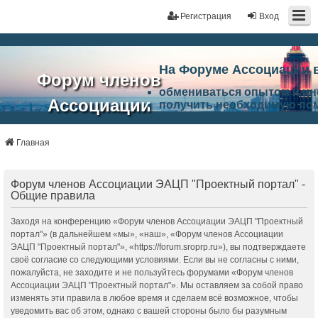
Регистрация
Вход
На Форуме Ассоциации 
Форум членов
обмениваться опытом и и
Ассоциации
получить необходимую по
ознакомится с результата
ЭАЦП
произвести поиск единомы
Ассоциации по проблемам 
Главная
"Проектный
архитектурно-строительно
Список целей и возможност
портал"
работа Форума «Проектный
Форум членов Ассоциации ЭАЦП "Проектный портал" -
Ассоциации и успехам в п
Общие правила
Ассоциации.
Заходя на конференцию «Форум членов Ассоциации ЭАЦП "Проектный
портал"» (в дальнейшем «мы», «наш», «Форум членов Ассоциации
ЭАЦП "Проектный портал"», «https://forum.sroprp.ru»), вы подтверждаете
своё согласие со следующими условиями. Если вы не согласны с ними,
пожалуйста, не заходите и не пользуйтесь форумами «Форум членов
Ассоциации ЭАЦП "Проектный портал"». Мы оставляем за собой право
изменять эти правила в любое время и сделаем всё возможное, чтобы
уведомить вас об этом, однако с вашей стороны было бы разумным