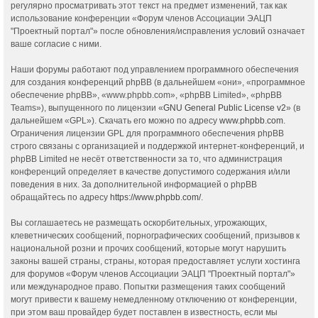
регулярно просматривать этот текст на предмет изменений, так как
использование конференции «Форум членов Ассоциации ЭАЦП
"Проектный портал"» после обновления/исправления условий означает
ваше согласие с ними.
Наши форумы работают под управлением программного обеспечения
для создания конференций phpBB (в дальнейшем «они», «программное
обеспечение phpBB», «www.phpbb.com», «phpBB Limited», «phpBB
Teams»), выпущенного по лицензии «
GNU General Public License v2
» (в
дальнейшем «GPL»). Скачать его можно по адресу
www.phpbb.com
.
Ограничения лицензии GPL для программного обеспечения phpBB
строго связаны с организацией и поддержкой интернет-конференций, и
phpBB Limited не несёт ответственности за то, что администрация
конференций определяет в качестве допустимого содержания и/или
поведения в них. За дополнительной информацией о phpBB
обращайтесь по адресу
https://www.phpbb.com/
.
Вы соглашаетесь не размещать оскорбительных, угрожающих,
клеветнических сообщений, порнографических сообщений, призывов к
национальной розни и прочих сообщений, которые могут нарушить
законы вашей страны, страны, которая предоставляет услуги хостинга
для форумов «Форум членов Ассоциации ЭАЦП "Проектный портал"»
или международное право. Попытки размещения таких сообщений
могут привести к вашему немедленному отключению от конференции,
при этом ваш провайдер будет поставлен в известность, если мы