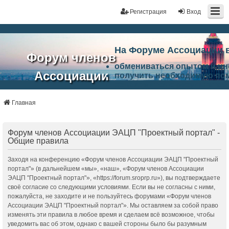
Регистрация
Вход
На Форуме Ассоциации 
Форум членов
обмениваться опытом и и
Ассоциации
получить необходимую по
ознакомится с результата
ЭАЦП
произвести поиск единомы
Ассоциации по проблемам 
Главная
"Проектный
архитектурно-строительно
Список целей и возможност
портал"
работа Форума «Проектный
Форум членов Ассоциации ЭАЦП "Проектный портал" -
Ассоциации и успехам в п
Общие правила
Ассоциации.
Заходя на конференцию «Форум членов Ассоциации ЭАЦП "Проектный
портал"» (в дальнейшем «мы», «наш», «Форум членов Ассоциации
ЭАЦП "Проектный портал"», «https://forum.sroprp.ru»), вы подтверждаете
своё согласие со следующими условиями. Если вы не согласны с ними,
пожалуйста, не заходите и не пользуйтесь форумами «Форум членов
Ассоциации ЭАЦП "Проектный портал"». Мы оставляем за собой право
изменять эти правила в любое время и сделаем всё возможное, чтобы
уведомить вас об этом, однако с вашей стороны было бы разумным