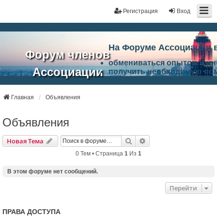
Регистрация
Вход
На Форуме Ассоциации 
Форум членов
обмениваться опытом и и
Ассоциации
получить необходимую по
ознакомится с результата
ЭАЦП
произвести поиск единомы
Ассоциации по проблемам 
Главная
Объявления
"Проектный
архитектурно-строительно
Список целей и возможност
Объявления
портал"
работа Форума «Проектный
Ассоциации и успехам в п
Поиск
Расширенный Поиск
Новая Тема
Ассоциации.
0 Тем • Страница
1
Из
1
В этом форуме нет сообщений.
Перейти
ПРАВА ДОСТУПА