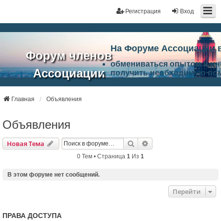
Регистрация
Вход
На Форуме Ассоциации 
Форум членов
обмениваться опытом и и
Ассоциации
получить необходимую по
ознакомится с результата
ЭАЦП
произвести поиск единомы
Ассоциации по проблемам 
Главная
Объявления
"Проектный
архитектурно-строительно
Список целей и возможност
Объявления
портал"
работа Форума «Проектный
Ассоциации и успехам в п
Поиск
Расширенный Поиск
Новая Тема
Ассоциации.
0 Тем • Страница
1
Из
1
В этом форуме нет сообщений.
Перейти
ПРАВА ДОСТУПА