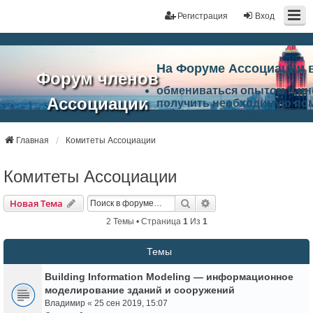
Регистрация
Вход
На Форуме Ассоциации 
Форум членов
обмениваться опытом и и
Ассоциации
получить необходимую по
ознакомится с результата
ЭАЦП
произвести поиск единомы
Ассоциации по проблемам 
Главная
Комитеты Ассоциации
"Проектный
архитектурно-строительно
Список целей и возможност
Комитеты Ассоциации
портал"
работа Форума «Проектный
Ассоциации и успехам в п
Поиск
Расширенный Поиск
Новая Тема
Ассоциации.
2 Темы • Страница
1
Из
1
Темы
Building Information Modeling — информационное
моделирование зданий и сооружений
Владимир
«
25 сен 2019, 15:07