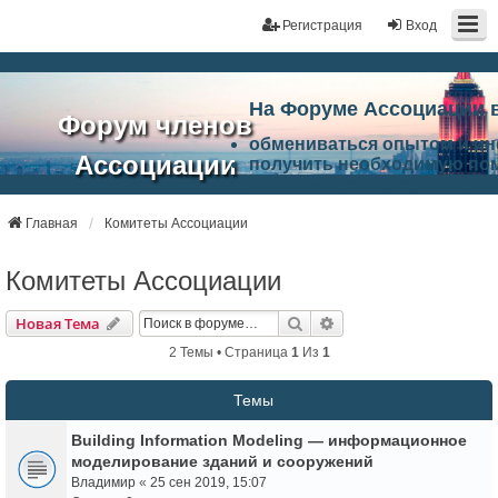
Регистрация
Вход
На Форуме Ассоциации 
Форум членов
обмениваться опытом и и
Ассоциации
получить необходимую по
ознакомится с результата
ЭАЦП
произвести поиск единомы
Ассоциации по проблемам 
Главная
Комитеты Ассоциации
"Проектный
архитектурно-строительно
Список целей и возможност
Комитеты Ассоциации
портал"
работа Форума «Проектный
Ассоциации и успехам в п
Поиск
Расширенный Поиск
Новая Тема
Ассоциации.
2 Темы • Страница
1
Из
1
Темы
Building Information Modeling — информационное
моделирование зданий и сооружений
Владимир
«
25 сен 2019, 15:07