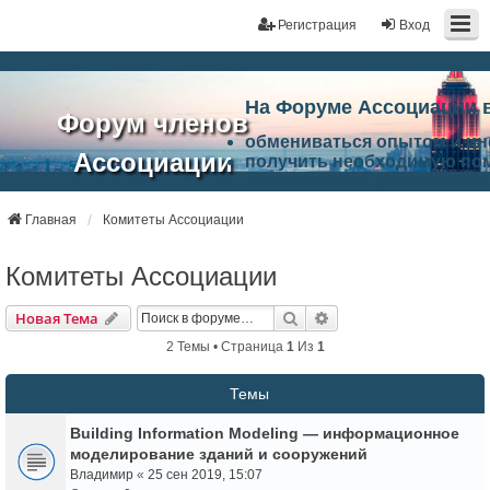
Регистрация
Вход
На Форуме Ассоциации 
Форум членов
обмениваться опытом и и
Ассоциации
получить необходимую по
ознакомится с результата
ЭАЦП
произвести поиск единомы
Ассоциации по проблемам 
Главная
Комитеты Ассоциации
"Проектный
архитектурно-строительно
Список целей и возможност
Комитеты Ассоциации
портал"
работа Форума «Проектный
Ассоциации и успехам в п
Поиск
Расширенный Поиск
Новая Тема
Ассоциации.
2 Темы • Страница
1
Из
1
Темы
Building Information Modeling — информационное
моделирование зданий и сооружений
Владимир
«
25 сен 2019, 15:07