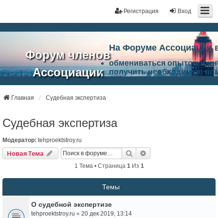
Регистрация
Вход
На Форуме Ассоциации 
Форум членов
обмениваться опытом и и
Ассоциации
получить необходимую по
ознакомится с результата
ЭАЦП
произвести поиск единомы
Ассоциации по проблемам 
Главная
Судебная экспертиза
"Проектный
архитектурно-строительно
Список целей и возможност
Судебная экспертиза
портал"
работа Форума «Проектный
Ассоциации и успехам в п
Модератор:
tehproektstroy.ru
Ассоциации.
Поиск
Расширенный Поиск
Новая Тема
1 Тема • Страница
1
Из
1
Темы
О судебной экспертизе
tehproektstroy.ru
«
20 дек 2019, 13:14