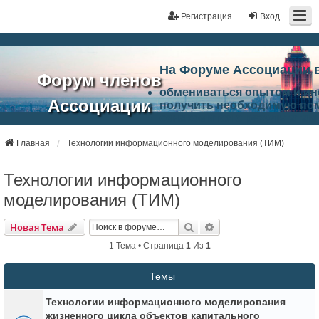
Регистрация
Вход
На Форуме Ассоциации 
Форум членов
обмениваться опытом и и
Ассоциации
получить необходимую по
ознакомится с результата
ЭАЦП
произвести поиск единомы
Ассоциации по проблемам 
Главная
Технологии информационного моделирования (ТИМ)
"Проектный
архитектурно-строительно
Список целей и возможност
Технологии информационного
портал"
работа Форума «Проектный
Ассоциации и успехам в п
моделирования (ТИМ)
Ассоциации.
Поиск
Расширенный Поиск
Новая Тема
1 Тема • Страница
1
Из
1
Темы
Технологии информационного моделирования
жизненного цикла объектов капитального