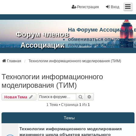
Регистрация
Вход
На Форуме Ассоциации 
Форум членов
обмениваться опытом и и
Ассоциации
получить необходимую по
ознакомится с результата
ЭАЦП
произвести поиск единомы
Ассоциации по проблемам 
Главная
Технологии информационного моделирования (ТИМ)
"Проектный
архитектурно-строительно
Список целей и возможност
Технологии информационного
портал"
работа Форума «Проектный
Ассоциации и успехам в п
моделирования (ТИМ)
Ассоциации.
Поиск
Расширенный Поиск
Новая Тема
1 Тема • Страница
1
Из
1
Темы
Технологии информационного моделирования
жизненного цикла объектов капитального