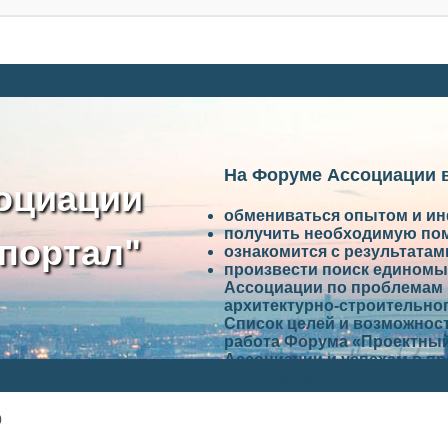
На Форуме Ассоциации 
оциации
обмениваться опытом и и
получить необходимую по
портал"
ознакомится с результата
произвести поиск единомы
Ассоциации по проблемам 
архитектурно-строительно
Список целей и возможност
работа Форума «Проектный
Ассоциации и успехам в п
Ассоциации.
)