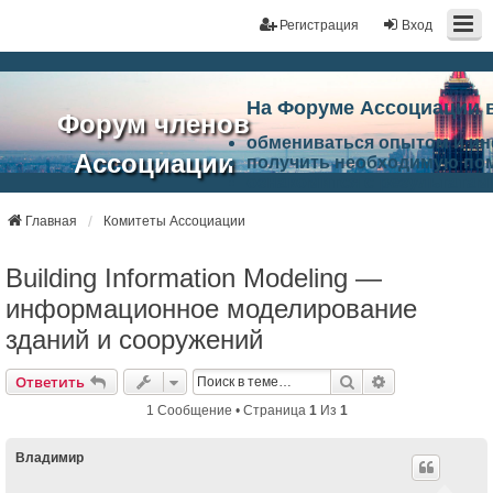
Регистрация
Вход
На Форуме Ассоциации 
Форум членов
обмениваться опытом и и
Ассоциации
получить необходимую по
ознакомится с результата
ЭАЦП
произвести поиск единомы
Ассоциации по проблемам 
Главная
Комитеты Ассоциации
"Проектный
архитектурно-строительно
Список целей и возможност
Building Information Modeling —
портал"
работа Форума «Проектный
Ассоциации и успехам в п
информационное моделирование
Ассоциации.
зданий и сооружений
Поиск
Расширенный
Ответить
1 Сообщение • Страница
1
Из
1
Владимир