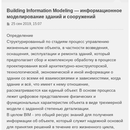
Building Information Modeling — информационное
моделирование зданий и сооружений
С
25 сен 2019, 15:07
о
о
Определение
б
Структурированный по стадиям процесс управлению
щ
жизненным циклом объекта, в частности возведения,
е
оснащения, эксплуатации и ремонта зданий, который
н
предполагает сбор и комплексную обработку в процессе
и
е
проектирования всей архитектурно-конструкторской,
технологической, экономической и иной информации о
здании со всеми её взаимосвязями и зависимостями, когда
здание и всё, что имеет к нему отношение,
рассматриваются как единый объект. В основе процесса
лежит цифровое представление физических и
функциональных характеристик объекта в виде трехмерной
модели с заданной степенью детализации.
В целом BIM - это общий ресурс знаний для получения
информации об объекте, который служит надежной основой
для принятия решений в течение его жизненного цикла,