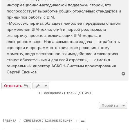
информационно-методической поддержки сторон, что
поспособствует выработке общих отраслевых стандартов и
принципов работы с BIM.
«Мосгосэкспертиза обладает наиболее передовым опытом
применения BIM-технологий и первой реализовала
экспертизу проектов, включающих BIM-модель, в
электронном виде. Наша совместная задача — отработать
сценарии и программно-технические решения к тому
моменту, когда электронное взаимодействие и экспертиза
станут обязательными для всей отрасли», — отметил
генеральный директор АСКОН-Системы проектирования
Сергей Евсиков.
В
е
р
Ответить
н
у
1 Сообщение • Страница
1
Из
1
т
ь
Перейти
с
я
к
н
Главная
Связаться с администрацией
а
ч