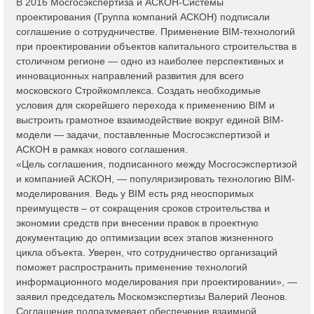
В 2016 Мосгосэкспертиза и АСКОН-Системы
проектирования (Группа компаний АСКОН) подписали
соглашение о сотрудничестве. Применение BIM-технологий
при проектировании объектов капитального строительства в
столичном регионе — одно из наиболее перспективных и
инновационных направлений развития для всего
московского Стройкомплекса. Создать необходимые
условия для скорейшего перехода к применению BIM и
выстроить грамотное взаимодействие вокруг единой BIM-
модели — задачи, поставленные Мосгосэкспертизой и
АСКОН в рамках нового соглашения.
«Цель соглашения, подписанного между Мосгосэкспертизой
и компанией АСКОН, — популяризировать технологию BIM-
моделирования. Ведь у BIM есть ряд неоспоримых
преимуществ – от сокращения сроков строительства и
экономии средств при внесении правок в проектную
документацию до оптимизации всех этапов жизненного
цикла объекта. Уверен, что сотрудничество организаций
поможет распространить применение технологий
информационного моделирования при проектировании», —
заявил председатель Москомэкспертизы Валерий Леонов.
Соглашение подразумевает обеспечение взаимной