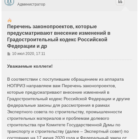
Администратор
Перечень законопроектов, которые
предусматривают внесение изменений в
Градостроительный кодекс Российской
Федерации и др
С
10 июл 2020, 17:11
о
о
Уважаемые коллеги!
б
щ
В соответствии с поступившим обращением из аппарата
е
НОПРИЗ направляем вам Перечень законопроектов,
н
которые предусматривают внесение изменений в
и
е
Градостроительный кодекс Российской Федерации и другие
федеральные законы для рассмотрения в рамках
Экспертного совета по строительству, промышленности
строительных материалов и проблемам долевого
строительства при Комитете Государственной Думы по
транспорту и строительству (далее – Экспертный совет) по
состоянию на 17 июня 2020 года и Федеральный закон от