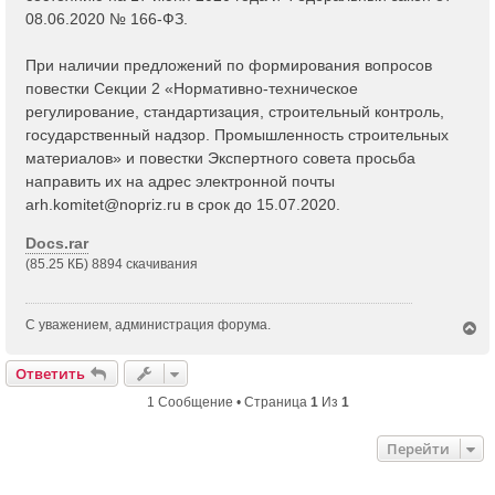
08.06.2020 № 166-ФЗ.
При наличии предложений по формирования вопросов
повестки Секции 2 «Нормативно-техническое
регулирование, стандартизация, строительный контроль,
государственный надзор. Промышленность строительных
материалов» и повестки Экспертного совета просьба
направить их на адрес электронной почты
arh.komitet@nopriz.ru
в срок до 15.07.2020.
Docs.rar
(85.25 КБ) 8894 скачивания
С уважением, администрация форума.
В
е
р
Ответить
н
у
1 Сообщение • Страница
1
Из
1
т
ь
Перейти
с
я
к